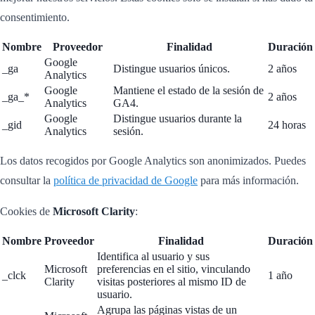
consentimiento.
Nombre
Proveedor
Finalidad
Duración
Google
_ga
Distingue usuarios únicos.
2 años
Analytics
Google
Mantiene el estado de la sesión de
_ga_*
2 años
Analytics
GA4.
Google
Distingue usuarios durante la
_gid
24 horas
Analytics
sesión.
Los datos recogidos por Google Analytics son anonimizados. Puedes
consultar la
política de privacidad de Google
para más información.
Cookies de
Microsoft Clarity
:
Nombre
Proveedor
Finalidad
Duración
Identifica al usuario y sus
Microsoft
preferencias en el sitio, vinculando
_clck
1 año
Clarity
visitas posteriores al mismo ID de
usuario.
Agrupa las páginas vistas de un