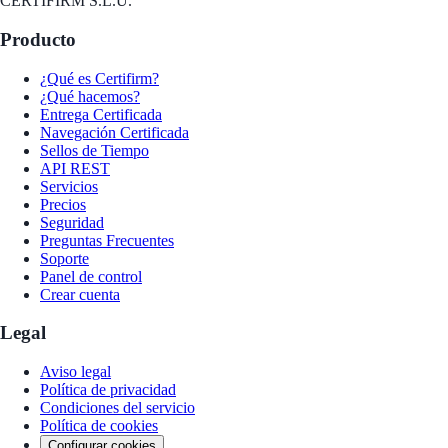
CERTIFIRM S.L.U.
Producto
¿Qué es Certifirm?
¿Qué hacemos?
Entrega Certificada
Navegación Certificada
Sellos de Tiempo
API REST
Servicios
Precios
Seguridad
Preguntas Frecuentes
Soporte
Panel de control
Crear cuenta
Legal
Aviso legal
Política de privacidad
Condiciones del servicio
Política de cookies
Configurar cookies