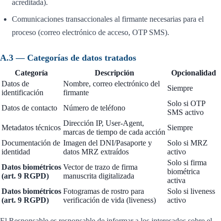
acreditada).
Comunicaciones transaccionales al firmante necesarias para el
proceso (correo electrónico de acceso, OTP SMS).
A.3 — Categorías de datos tratados
Categoría
Descripción
Opcionalidad
Datos de
Nombre, correo electrónico del
Siempre
identificación
firmante
Solo si OTP
Datos de contacto
Número de teléfono
SMS activo
Dirección IP, User-Agent,
Metadatos técnicos
Siempre
marcas de tiempo de cada acción
Documentación de
Imagen del DNI/Pasaporte y
Solo si MRZ
identidad
datos MRZ extraídos
activo
Solo si firma
Datos biométricos
Vector de trazo de firma
biométrica
(art. 9 RGPD)
manuscrita digitalizada
activa
Datos biométricos
Fotogramas de rostro para
Solo si liveness
(art. 9 RGPD)
verificación de vida (liveness)
activo
El Responsable es responsable de informar a los interesados sobre el