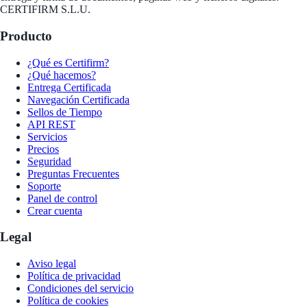
CERTIFIRM S.L.U.
Producto
¿Qué es Certifirm?
¿Qué hacemos?
Entrega Certificada
Navegación Certificada
Sellos de Tiempo
API REST
Servicios
Precios
Seguridad
Preguntas Frecuentes
Soporte
Panel de control
Crear cuenta
Legal
Aviso legal
Política de privacidad
Condiciones del servicio
Política de cookies