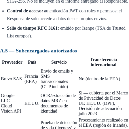
SHA-256. No se incluyen en el informe entregado al Responsable.
Control de acceso:
autenticación JWT con roles y permisos; el
Responsable solo accede a datos de sus propios envíos.
Sello de tiempo RFC 3161:
emitido por Izenpe (TSA de Trusted
List europea).
A.5 — Subencargados autorizados
Transferencia
Proveedor
País
Servicio
internacional
Envío de emails y
Francia
SMS
Brevo SAS
No (dentro de la EEA)
(EEA)
transaccionales
(OTP incluido)
Sí — cubierta por el Marco
Google
OCR/extracción de
de Privacidad de Datos
LLC —
datos MRZ en
EE.UU.
UE-EE.UU. (DPF),
Cloud
documentos de
Decisión de adecuación
Vision API
identidad
julio 2023
Procesamiento realizado en
Prueba de detección
el EEA (región de Irlanda).
de vida (liveness) y