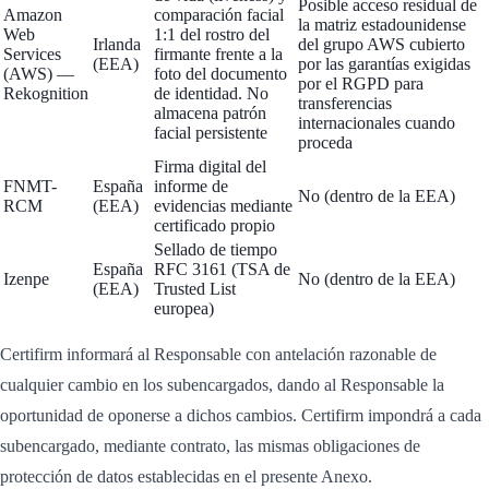
Posible acceso residual de
Amazon
comparación facial
la matriz estadounidense
Web
1:1 del rostro del
Irlanda
del grupo AWS cubierto
Services
firmante frente a la
(EEA)
por las garantías exigidas
(AWS) —
foto del documento
por el RGPD para
Rekognition
de identidad. No
transferencias
almacena patrón
internacionales cuando
facial persistente
proceda
Firma digital del
FNMT-
España
informe de
No (dentro de la EEA)
RCM
(EEA)
evidencias mediante
certificado propio
Sellado de tiempo
España
RFC 3161 (TSA de
Izenpe
No (dentro de la EEA)
(EEA)
Trusted List
europea)
Certifirm informará al Responsable con antelación razonable de
cualquier cambio en los subencargados, dando al Responsable la
oportunidad de oponerse a dichos cambios. Certifirm impondrá a cada
subencargado, mediante contrato, las mismas obligaciones de
protección de datos establecidas en el presente Anexo.