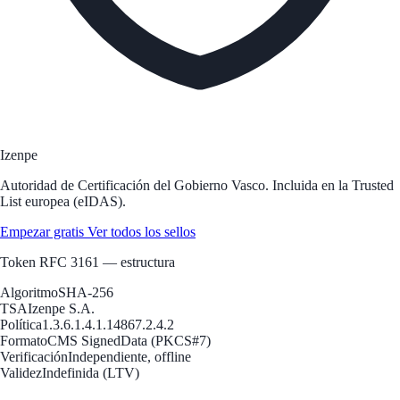
Izenpe
Autoridad de Certificación del Gobierno Vasco. Incluida en la Trusted
List europea (eIDAS).
Empezar gratis
Ver todos los sellos
Token RFC 3161 — estructura
Algoritmo
SHA-256
TSA
Izenpe S.A.
Política
1.3.6.1.4.1.14867.2.4.2
Formato
CMS SignedData (PKCS#7)
Verificación
Independiente, offline
Validez
Indefinida (LTV)