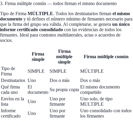
3. Firma múltiple común
— todos firman el mismo documento
Tipo de Firma
MÚLTIPLE
. Todos los destinatarios firman
el mismo
documento
y tú defines el número mínimo de firmantes necesario para
que la firma del grupo sea válida. Al completarse, se genera
un único
informe certificado consolidado
con las evidencias de todos los
firmantes. Ideal para contratos multilaterales, actas o acuerdos de
socios.
Firma
Firma
múltiple
Firma múltiple común
simple
simple
Tipo de
SIMPLE
SIMPLE
MÚLTIPLE
Firma
Destinatarios
Uno
Dos o más
Dos o más
Qué firma
El
El mismo documento
Su propia copia
cada uno
documento
compartido
Envíos en la
Uno por
Uno solo, de tipo
Uno
lista
firmante
MULTIPLE
Informe
Uno por
Uno consolidado con todos
Uno
certificado
firmante
los firmantes