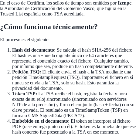
En el caso de Certifirm, los sellos de tiempo son emitidos por
Izenpe
,
la Autoridad de Certificación del Gobierno Vasco, que figura en la
Trusted List española como TSA acreditada.
¿Cómo funciona técnicamente?
El proceso es el siguiente:
Hash del documento:
Se calcula el hash SHA-256 del fichero.
El hash es una «huella digital» única de 64 caracteres que
representa el contenido exacto del fichero. Cualquier cambio,
por mínimo que sea, produce un hash completamente diferente.
Petición TSQ:
El cliente envía el hash a la TSA mediante una
petición TimeStampRequest (TSQ). Importante: el fichero en sí
nunca se envía a la TSA, solo su hash. Esto garantiza la
privacidad del documento.
Token TSP:
La TSA recibe el hash, registra la fecha y hora
exacta de su reloj sincronizado (sincronizado con servidores
NTP de alta precisión) y firma el conjunto (hash + fecha) con su
clave privada. El resultado es un TimeStampToken (TSP) en
formato CMS SignedData (PKCS#7).
Embebido en el documento:
El token se incorpora al fichero
PDF (o se entrega junto con él). El token es la prueba de que ese
hash concreto fue presentado a la TSA en ese momento.