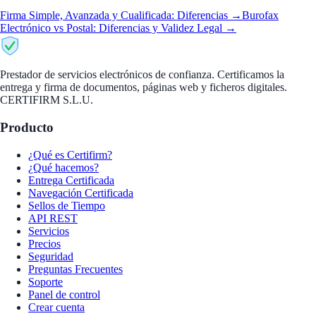
Firma Simple, Avanzada y Cualificada: Diferencias →
Burofax
Electrónico vs Postal: Diferencias y Validez Legal →
CertiFirm
Prestador de servicios electrónicos de confianza. Certificamos la
entrega y firma de documentos, páginas web y ficheros digitales.
CERTIFIRM S.L.U.
Producto
¿Qué es Certifirm?
¿Qué hacemos?
Entrega Certificada
Navegación Certificada
Sellos de Tiempo
API REST
Servicios
Precios
Seguridad
Preguntas Frecuentes
Soporte
Panel de control
Crear cuenta